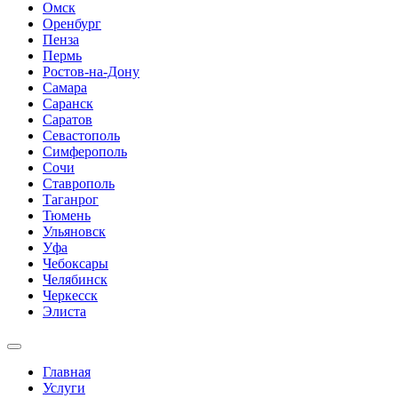
Омск
Оренбург
Пенза
Пермь
Ростов-на-Дону
Самара
Саранск
Саратов
Севастополь
Симферополь
Сочи
Ставрополь
Таганрог
Тюмень
Ульяновск
Уфа
Чебоксары
Челябинск
Черкесск
Элиста
Главная
Услуги